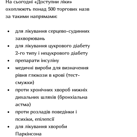
На сьогодні «Доступни ліки» 
охоплюють понад 500 торгових назв 
за такими напрямами:
для лікування серцево-судинних 
захворювань
для лікування цукрового діабету 
2-го типу і нецукрового діабету
препарати інсуліну
медичні вироби для визначення 
рівня глюкози в крові (тест-
смужки)
проти хронічних хвороб нижніх 
дихальних шляхів (бронхіальна 
астма)
проти розладів поведінки і 
психіки, епілепсії
для лікування хвороби 
Паркінсона