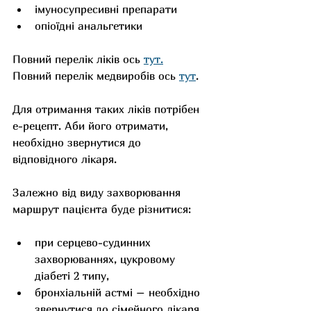
імуносупресивні препарати
опіоїдні анальгетики 
Повний перелік ліків ось 
тут
.
Повний перелік медвиробів ось 
тут
.
Для отримання таких ліків потрібен 
е-рецепт. Аби його отримати, 
необхідно звернутися до 
відповідного лікаря.
Залежно від виду захворювання 
маршрут пацієнта буде різнитися:
при серцево-судинних 
захворюваннях, цукровому 
діабеті 2 типу,
бронхіальній астмі – необхідно 
звернутися до сімейного лікаря, 