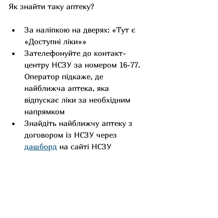
Як знайти таку аптеку?
За наліпкою на дверях: «Тут є 
«Доступні ліки»»
Зателефонуйте до контакт-
центру НСЗУ за номером 16-77. 
Оператор підкаже, де 
найближча аптека, яка 
відпускає ліки за необхідним 
напрямком
Знайдіть найближчу аптеку з 
договором із НСЗУ через 
дашборд
 на сайті НСЗУ 
«Електронна карта місць 
відпуску лікарських засобів за 
еРецептом». У меню зліва 
оберіть ваш населений пункт, а 
у фільтрі «Програма е-
рецепту» – потрібний напрямок 