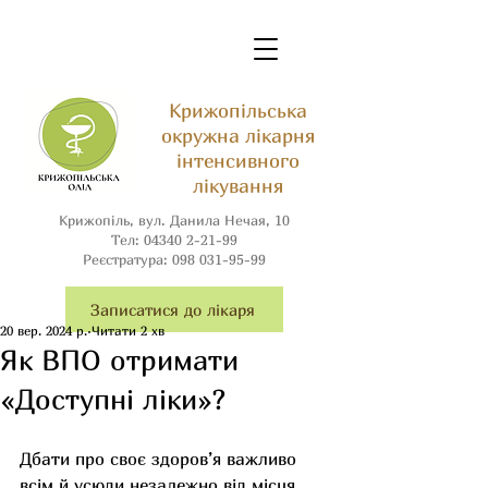
Крижопільська
окружна лікарня
інтенсивного
лікування
Крижопіль, вул. Данила Нечая, 10
Тел:
04340 2-21-99
Реєстратура:
098 031-95-99
Записатися до лікаря
20 вер. 2024 р.
Читати 2 хв
Як ВПО отримати
«Доступні ліки»?
Дбати про своє здоров’я важливо 
всім й усюди незалежно від місця 