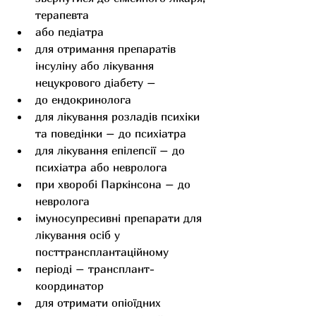
терапевта
або педіатра
для отримання препаратів 
інсуліну або лікування 
нецукрового діабету –
до ендокринолога
для лікування розладів психіки 
та поведінки – до психіатра
для лікування епілепсії – до 
психіатра або невролога
при хворобі Паркінсона – до 
невролога
імуносупресивні препарати для 
лікування осіб у 
посттрансплантаційному
періоді – трансплант-
координатор
для отримати опіоїдних 