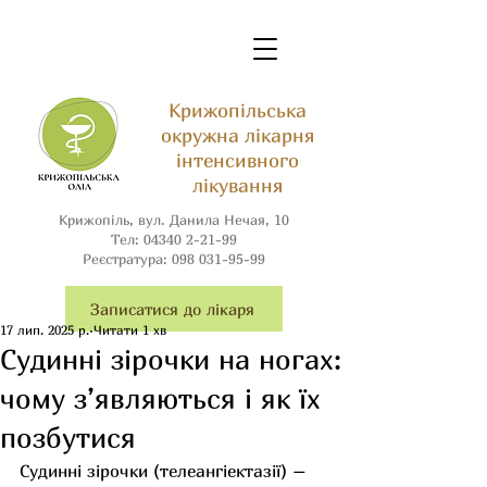
Крижопільська
окружна лікарня
інтенсивного
лікування
Крижопіль, вул. Данила Нечая, 10
Тел:
04340 2-21-99
Реєстратура:
098 031-95-99
Записатися до лікаря
17 лип. 2025 р.
Читати 1 хв
Судинні зірочки на ногах:
чому з’являються і як їх
позбутися
Судинні зірочки (телеангіектазії) – 