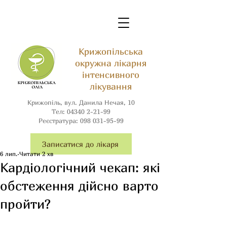
Крижопільська
окружна лікарня
інтенсивного
лікування
Крижопіль, вул. Данила Нечая, 10
Тел:
04340 2-21-99
Реєстратура:
098 031-95-99
Записатися до лікаря
6 лип.
Читати 2 хв
Кардіологічний чекап: які
обстеження дійсно варто
пройти?