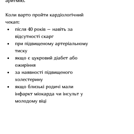
аритмію.
Коли варто пройти кардіологічний 
чекап:
після 40 років – навіть за 
відсутності скарг 
при підвищеному артеріальному 
тиску 
якщо є цукровий діабет або 
ожиріння
за наявності підвищеного 
холестерину
якщо близькі родичі мали 
інфаркт міокарда чи інсульт у 
молодому віці
при появі болю в грудях, 
задишки, прискореного 
серцебиття, перебоїв у роботі 
серця або непритомності