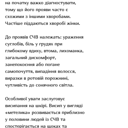
на початку важко діагностувати, 
тому що його прояви часто є 
схожими з іншими хворобами. 
Частіше піддаються хворобі жінки.
До проявів СЧВ належать: ураження 
суглобів, біль у грудях при 
глибокому вдиху, втома, лихоманка, 
загальний дискомфорт, 
занепокоєння або погане 
самопочуття, випадіння волосся, 
виразки в ротовій порожнині, 
чутливість до сонячного світла.
Особливої уваги заслуговує 
висипання на шкірі. Висип у вигляді 
«метелика» розвивається приблизно 
у половини людей із СЧВ та 
спостерігається на щоках та 