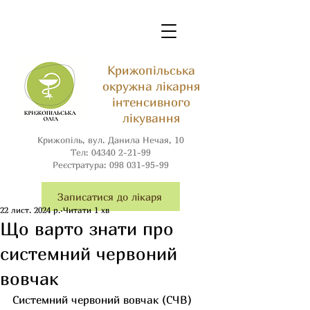
Крижопільська
окружна лікарня
інтенсивного
лікування
Крижопіль, вул. Данила Нечая, 10
Тел:
04340 2-21-99
Реєстратура:
098 031-95-99
Записатися до лікаря
22 лист. 2024 р.
Читати 1 хв
Що варто знати про
системний червоний
вовчак
Системний червоний вовчак (СЧВ) 