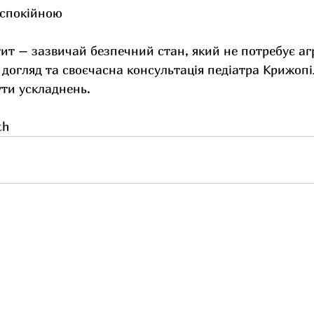
еспокійною
ит – зазвичай безпечний стан, який не потребує аг
й догляд та своєчасна консультація педіатра Крижопі
ти ускладнень.
th