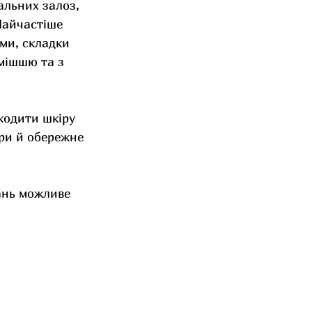
альних залоз, 
Найчастіше 
ми, складки 
умішшю та з 
кодити шкіру 
ри й обережне 
ань можливе 