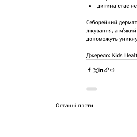
дитина стає н
Себорейний дермат
лікування, а м'яки
допоможуть уникну
Джерело: Kids Heal
Останні пости