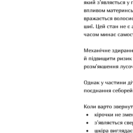
який з'являється у 
впливом материнсь
вражається волосис
шиї. Цей стан не є
часом минає самос
Механічне здиранн
й підвищити ризик 
розм'якшення лусоч
Однак у частини ді
поєднання себорей
Коли варто звернут
кірочки не зм
з'являється св
шкіра вигляда