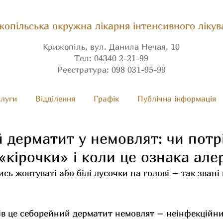
опільська окружна лікарня інтенсивного лікув
Крижопіль, вул. Данила Нечая, 10
Тел: 04340 2-21-99
Реєстратура: 098 031-95-99
луги
Вiдділення
Графік
Публічна інформація
 дерматит у немовлят: чи потр
«кірочки» і коли це ознака алер
сь жовтуваті або білі лусочки на голові – так звані
ів це себорейний дерматит немовлят – неінфекційни