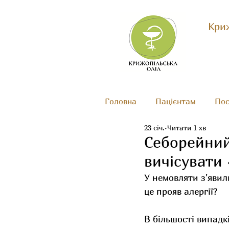
Криж
Головна
Пацієнтам
Пос
23 січ.
Читати 1 хв
Себорейний
вичісувати 
У немовляти з'явили
це прояв алергії?
В більшості випадк