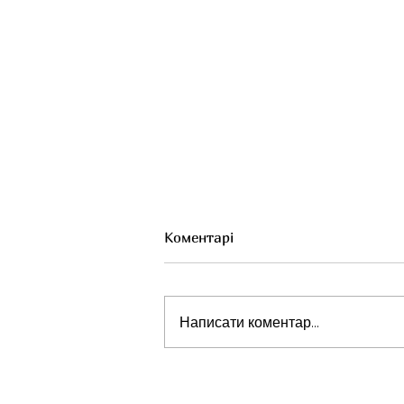
Коментарі
Написати коментар...
Тривале грудне
вигодовування: чому це