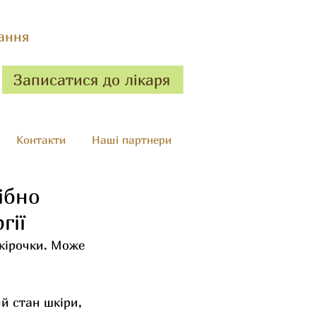
ання
Записатися до лікаря
Контакти
Наші партнери
ібно
гії
 кірочки. Може 
й стан шкіри, 