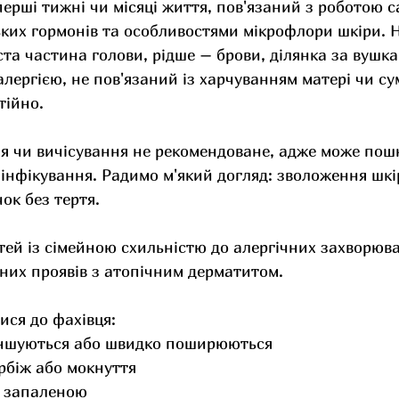
перші тижні чи місяці життя, пов'язаний з роботою с
ких гормонів та особливостями мікрофлори шкіри. 
та частина голови, рідше – брови, ділянка за вушка
 алергією, не пов'язаний із харчуванням матері чи с
тійно.
я чи вичісування не рекомендоване, адже може пош
інфікування. Радимо м'який догляд: зволоження шкі
ок без тертя.
тей із сімейною схильністю до алергічних захворюв
них проявів з атопічним дерматитом. 
ися до фахівця:
еншуються або швидко поширюються
ербіж або мокнуття
є запаленою