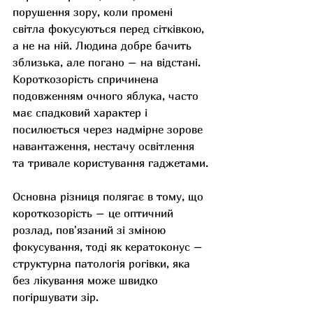
порушення зору, коли промені 
світла фокусуються перед сітківкою, 
а не на ній. Людина добре бачить 
зблизька, але погано – на відстані. 
Короткозорість спричинена 
подовженням очного яблука, часто 
має спадковий характер і 
посилюється через надмірне зорове 
навантаження, нестачу освітлення 
та тривале користування гаджетами.
Основна різниця полягає в тому, що 
короткозорість – це оптичний 
розлад, пов'язаний зі зміною 
фокусування, тоді як кератоконус – 
структурна патологія рогівки, яка 
без лікування може швидко 
погіршувати зір. 