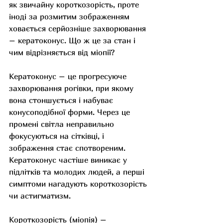
як звичайну короткозорість, проте 
іноді за розмитим зображенням 
ховається серйозніше захворювання 
– кератоконус. Що ж це за стан і 
чим відрізняється від міопії?
Кератоконус – це прогресуюче 
захворювання рогівки, при якому 
вона стоншується і набуває 
конусоподібної форми. Через це 
промені світла неправильно 
фокусуються на сітківці, і 
зображення стає спотвореним. 
Кератоконус частіше виникає у 
підлітків та молодих людей, а перші 
симптоми нагадують короткозорість 
чи астигматизм. 
Короткозорість (міопія) – 