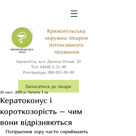
Крижопільська
окружна лікарня
інтенсивного
лікування
Крижопіль, вул. Данила Нечая, 10
Тел:
04340 2-21-99
Реєстратура:
098 031-95-99
Записатися до лікаря
10 лист. 2025 р.
Читати 1 хв
Кератоконус і
короткозорість – чим
вони відрізняються
Погіршення зору часто сприймають 