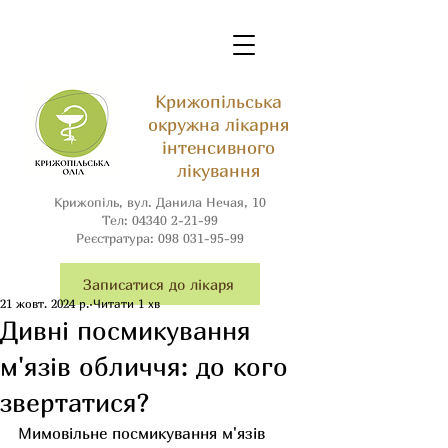
Крижопільська
окружна лікарня
інтенсивного
лікування
Крижопіль, вул. Данила Нечая, 10
Тел:
04340 2-21-99
Реєстратура:
098 031-95-99
Записатися до лікаря
21 жовт. 2024 р.
Читати 1 хв
Дивні посмикування
м'язів обличчя: до кого
звертатися?
Мимовільне посмикування м'язів 