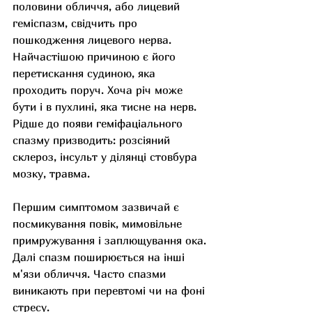
половини обличчя, або лицевий 
геміспазм, свідчить про 
пошкодження лицевого нерва. 
Найчастішою причиною є його 
перетискання судиною, яка 
проходить поруч. Хоча річ може 
бути і в пухлині, яка тисне на нерв. 
Рідше до появи геміфаціального 
спазму призводить: розсіяний 
склероз, інсульт у ділянці стовбура 
мозку, травма.
Першим симптомом зазвичай є 
посмикування повік, мимовільне 
примружування і заплющування ока. 
Далі спазм поширюється на інші 
м'язи обличчя. Часто спазми 
виникають при перевтомі чи на фоні 
стресу. 