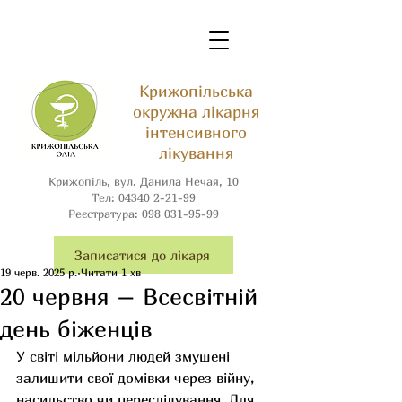
Крижопільська
окружна лікарня
інтенсивного
лікування
Крижопіль, вул. Данила Нечая, 10
Тел:
04340 2-21-99
Реєстратура:
098 031-95-99
Записатися до лікаря
19 черв. 2025 р.
Читати 1 хв
20 червня – Всесвітній
день біженців
У світі мільйони людей змушені 
залишити свої домівки через війну, 
насильство чи переслідування. Для 