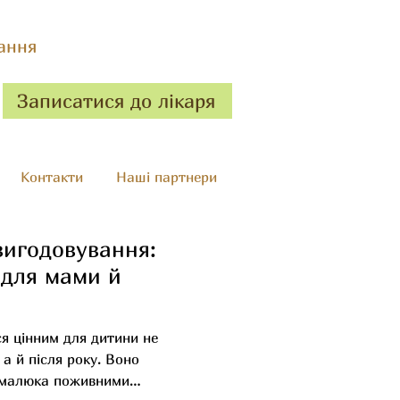
ання
Записатися до лікаря
Контакти
Наші партнери
вигодовування:
 для мами й
я цінним для дитини не
 а й після року. Воно
 малюка поживними