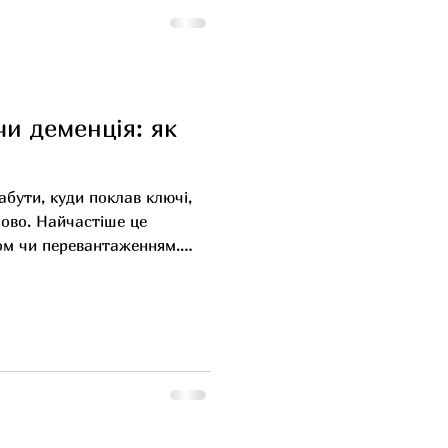
ле часто синці є сигналом
ння крові. На
чи деменція: як
абути, куди поклав ключі,
лово. Найчастіше це
сом чи перевантаженням.
стає регулярною та починає
иття, варто звернути на це
и ім'я знайомого, але
одразу знайти річ, але
и Інколи важко підібрати
еплутали день тижня, але
 може свідчит