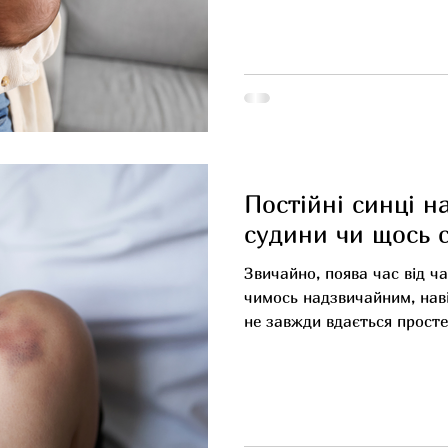
речовинами, антитілами т
розвиток. Чим корисне три
для дитини? Зміцнює імуні
переносити інфекції Підтр
мозку, нервової системи, 
правильному формуванню 
Допомагає підтримувати з
кишківника Дару
Постійні синці на
судини чи щось 
Звичайно, поява час від ча
чимось надзвичайним, нав
не завжди вдається просте
поява синців без причини,
ділянках, які іноді випадк
на спині, животі, обличчі,
Найчастіше це явище пояс
Таке явище справді спосте