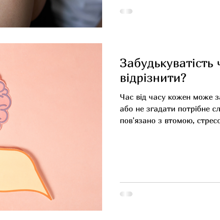
при дефіциті вітаміну С. А
порушень у системі згорта
Забудькуватість 
відрізнити?
Час від часу кожен може з
або не згадати потрібне с
пов'язано з втомою, стре
Але коли забудькуватість 
впливати на повсякденне ж
увагу. Що є нормою? Забул
згодом згадали Не можете 
пригадуєте, де її залишил
слово під час розмови Пер
швидко зорієнтувалися Що