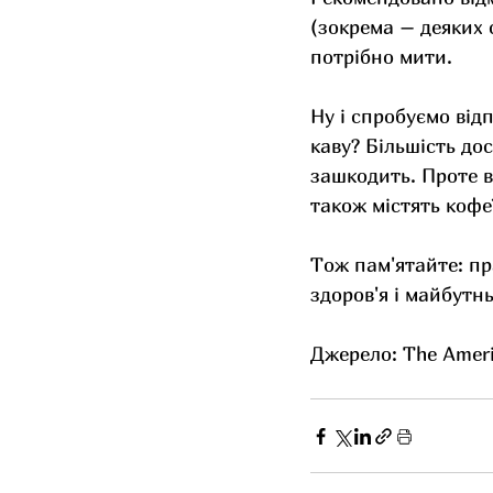
(зокрема – деяких 
потрібно мити.
Ну і спробуємо від
каву? Більшість до
зашкодить. Проте в
також містять кофе
Тож пам'ятайте: пр
здоров'я і майбутн
Джерело: The Americ