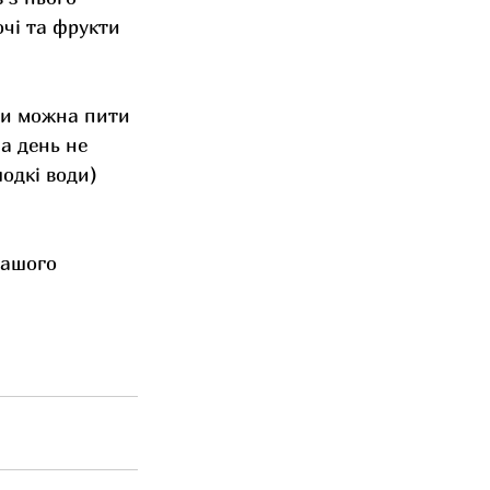
очі та фрукти 
 чи можна пити 
а день не 
одкі води) 
вашого 