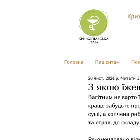
Криж
Головна
Пацієнтам
Пос
28 лист. 2024 р.
Читати 1
З якою їже
Вагітним не варто 
краще забудьте про
суші, а копчена ри
та страв, до склад
Рекомендовано відм