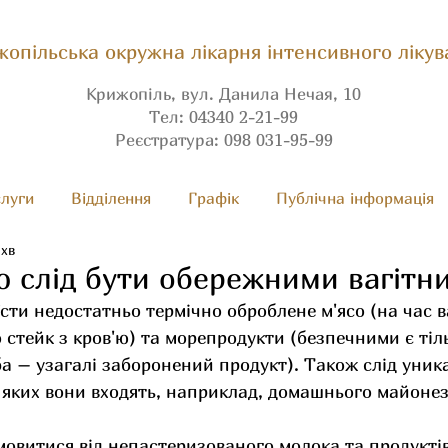
опільська окружна лікарня інтенсивного лікув
Крижопіль, вул. Данила Нечая, 10
Тел: 04340 2-21-99
Реєстратура: 098 031-95-99
луги
Вiдділення
Графік
Публічна інформація
 хв
ю слід бути обережними вагітн
їсти недостатньо термічно оброблене м'ясо (на час в
 стейк з кров'ю) та морепродукти (безпечними є тіл
ба – узагалі заборонений продукт). Також слід уник
у яких вони входять, наприклад, домашнього майонез
овитися від непастеризованого молока та продуктів