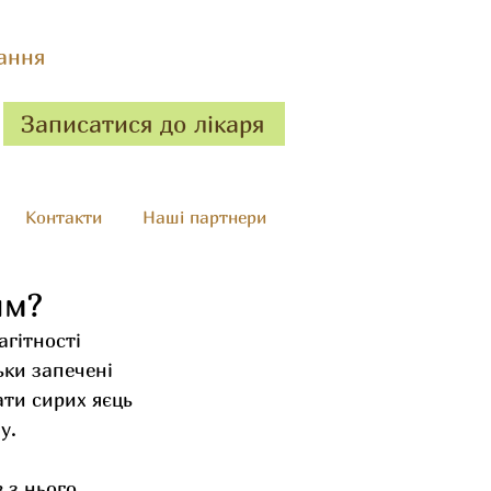
ання
Записатися до лікаря
Контакти
Наші партнери
им?
агітності 
ьки запечені 
ати сирих яєць 
у. 
 з нього 