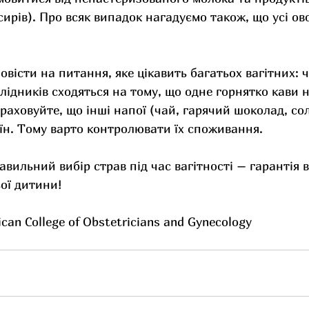
сирів). Про всяк випадок нагадуємо також, що усі ов
повісти на питання, яке цікавить багатьох вагітних:
слідників сходяться на тому, що одне горнятко кави н
раховуйте, що інші напої (чай, гарячий шоколад, сол
їн. Тому варто контролювати їх споживання.
авильний вибір страв під час вагітності – гарантія 
ьої дитини!
an College of Obstetricians and Gynecology 