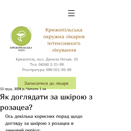
Крижопільська
окружна лікарня
інтенсивного
лікування
Крижопіль, вул. Данила Нечая, 10
Тел:
04340 2-21-99
Реєстратура:
098 031-95-99
Записатися до лікаря
13 груд. 2024 р.
Читати 1 хв
Як доглядати за шкірою з
розацеа?
Ось декілька корисних порад щодо 
догляду за шкірою з розацеа в 
зимовий період: