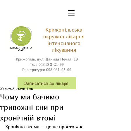
Крижопільська
окружна лікарня
інтенсивного
лікування
Крижопіль, вул. Данила Нечая, 10
Тел:
04340 2-21-99
Реєстратура:
098 031-95-99
Записатися до лікаря
20 лют.
Читати 1 хв
Чому ми бачимо
тривожні сни при
хронічній втомі
Хронічна втома – це не просто «не 