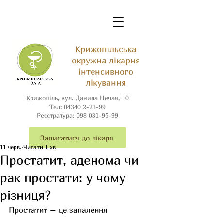
Крижопільська
окружна лікарня
інтенсивного
лікування
Крижопіль, вул. Данила Нечая, 10
Тел:
04340 2-21-99
Реєстратура:
098 031-95-99
Записатися до лікаря
11 черв.
Читати 1 хв
Простатит, аденома чи
рак простати: у чому
різниця?
Простатит – це запалення 