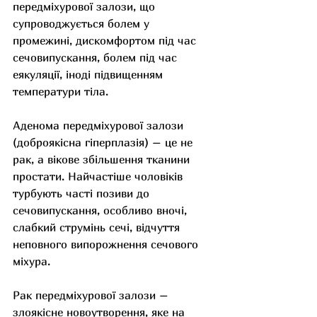
передміхурової залози, що 
супроводжується болем у 
промежині, дискомфортом під час 
сечовипускання, болем під час 
еякуляції, іноді підвищенням 
температури тіла.
Аденома передміхурової залози 
(доброякісна гіперплазія) – це не 
рак, а вікове збільшення тканини 
простати. Найчастіше чоловіків 
турбують часті позиви до 
сечовипускання, особливо вночі, 
слабкий струмінь сечі, відчуття 
неповного випорожнення сечового 
міхура.
Рак передміхурової залози – 
злоякісне новоутворення, яке на 