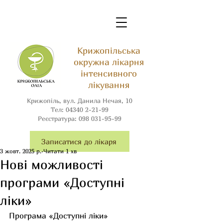
Крижопільська
окружна лікарня
інтенсивного
лікування
Крижопіль, вул. Данила Нечая, 10
Тел:
04340 2-21-99
Реєстратура:
098 031-95-99
Записатися до лікаря
3 жовт. 2025 р.
Читати 1 хв
Нові можливості
програми «Доступні
ліки»
Програм
а «
Доступні ліки» 