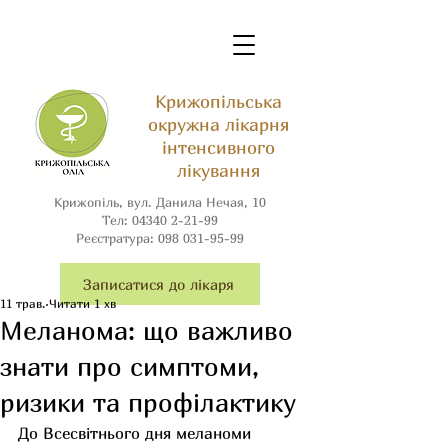
Крижопільська
окружна лікарня
інтенсивного
лікування
Крижопіль, вул. Данила Нечая, 10
Тел:
04340 2-21-99
Реєстратура:
098 031-95-99
Записатися до лікаря
11 трав.
Читати 1 хв
Меланома: що важливо
знати про симптоми,
ризики та профілактику
До Всесвітнього дня меланоми 