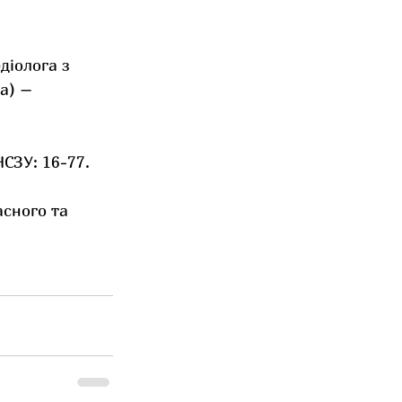
діолога з 
а) – 
НСЗУ: 16-77.
асного та 