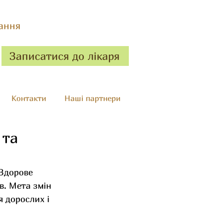
ання
Записатися до лікаря
Контакти
Наші партнери
 та
Здорове 
в. Мета змін 
 дорослих і 