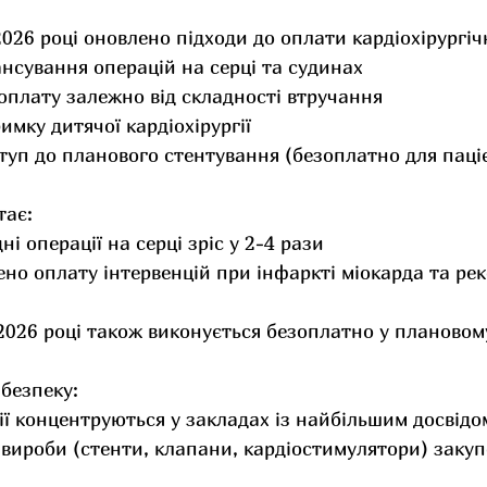
026 році оновлено підходи до оплати кардіохірургіч
нсування операцій на серці та судинах
плату залежно від складності втручання
имку дитячої кардіохірургії
уп до планового стентування (безоплатно для паціє
тає:
і операції на серці зріс у 2-4 рази
ено оплату інтервенцій при інфаркті міокарда та рек
2026 році також виконується безоплатно у плановом
 безпеку:
ії концентруються у закладах із найбільшим досвідо
 вироби (стенти, клапани, кардіостимулятори) заку