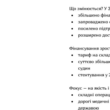
Що змінюється? У 2
збільшено фіна
запроваджено о
посилено підтр
розширено дост
Фінансування зрос
тариф на складн
суттєво збільш
судин
стентування у 
Фокус – на якість і
складні операц
дорогі медичні
державою