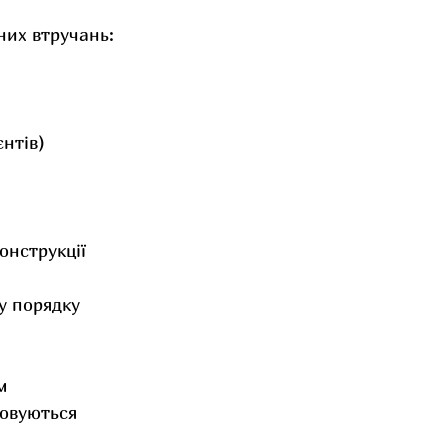
них втручань:
нтів)
онструкції 
у порядку
м
повуються 