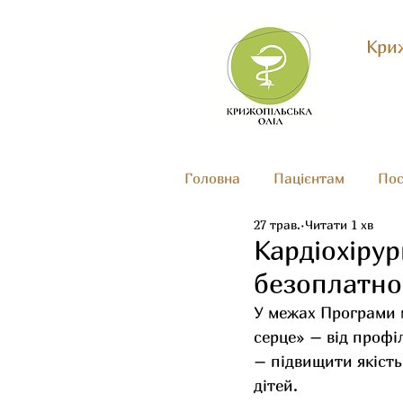
Криж
Головна
Пацієнтам
Пос
27 трав.
Читати 1 хв
Кардіохірур
безоплатно
У межах Програми 
серце» – від профі
– підвищити якість
дітей.