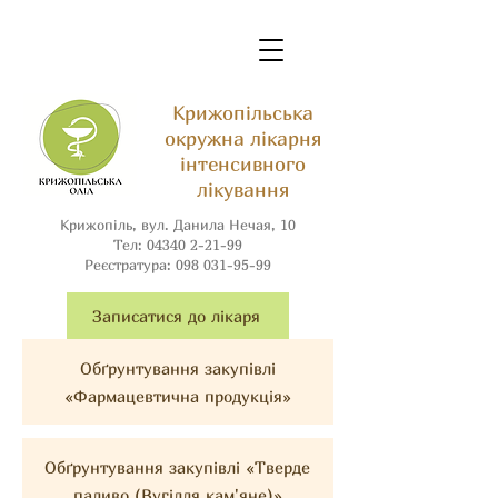
Крижопільська
окружна лікарня
інтенсивного
лікування
Крижопіль, вул. Данила Нечая, 10
Тел:
04340 2-21-99
Реєстратура:
098 031-95-99
Записатися до лікаря
Обґрунтування закупівлі
«Фармацевтична продукція»
Обґрунтування закупівлі «Тверде
паливо (Вугілля кам'яне)»