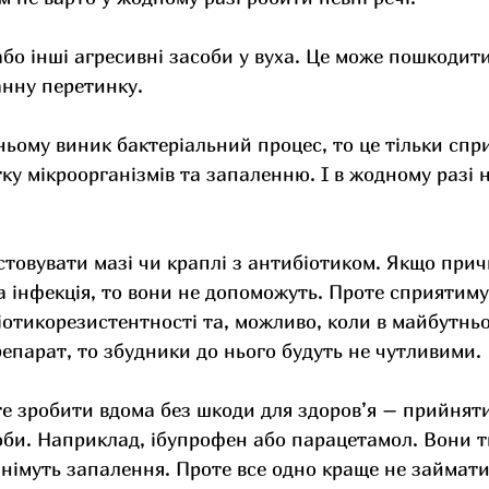
бо інші агресивні засоби у вуха. Це може пошкодити
анну перетинку.
 ньому виник бактеріальний процес, то це тільки спр
у мікроорганізмів та запаленню. І в жодному разі н
товувати мазі чи краплі з антибіотиком. Якщо при
а інфекція, то вони не допоможуть. Проте сприятиму
отикорезистентності та, можливо, коли в майбутньо
епарат, то збудники до нього будуть не чутливими.
е зробити вдома без шкоди для здоров’я – прийняти
оби. Наприклад, ібупрофен або парацетамол. Вони 
знімуть запалення. Проте все одно краще не займати