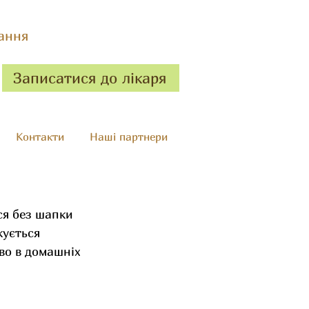
ання
Записатися до лікаря
Контакти
Наші партнери
ся без шапки 
жується 
во в домашніх 