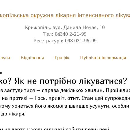
опільська окружна лікарня інтенсивного лікув
Крижопіль, вул. Данила Нечая, 10
Тел: 04340 2-21-99
Реєстратура: 098 031-95-99
луги
Вiдділення
Графік
Публічна інформація
хв
хо? Як не потрібно лікуватися?
в застудитися – справа декількох хвилин. Пройшли
 на протязі – і ось, привіт, отит. Стан цей супровод
ому хочеться його якомога швидше усунути, особли
 до лікаря.
м не варто у жодному разі робити певні речі.