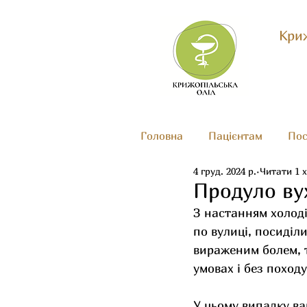
Криж
Головна
Пацієнтам
Пос
4 груд. 2024 р.
Читати 1 
Продуло ву
З настанням холоді
по вулиці, посиділи
вираженим болем, т
умовах і без походу
У цьому випадку ва