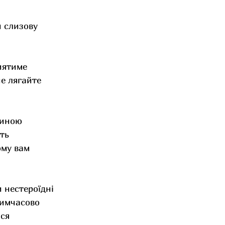
 слизову 
иятиме 
е лягайте 
чиною 
ть 
му вам 
 нестероїдні 
тимчасово 
ся 