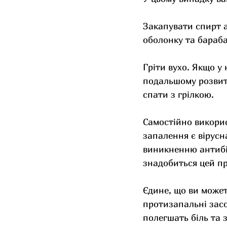
Закапувати спирт а
оболонку та бараб
Гріти вухо. Якщо у
подальшому розвитк
спати з грілкою.
Самостійно викорис
запалення є вірусн
виникненню антибі
знадобиться цей пр
Єдине, що ви может
протизапальні зас
полегшать біль та 