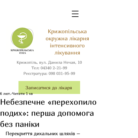
Крижопільська
окружна лікарня
інтенсивного
лікування
Крижопіль, вул. Данила Нечая, 10
Тел:
04340 2-21-99
Реєстратура:
098 031-95-99
Записатися до лікаря
6 лют.
Читати 1 хв
Небезпечне «перехопило
подих»: перша допомога
без паніки
Перекриття дихальних шляхів – 