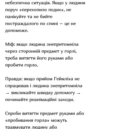
небезпечна ситуація. Якщо у людини 
поруч «перехопило подих», не 
панікуйте та не бийте 
постраждалого по спині – це не 
допоможе.
Міф: якщо людина знепритомніла 
через сторонній предмет у горлі, 
треба витягти його руками або 
пробити горло.
Правда: якщо прийом Геймліха не 
спрацював і людина знепритомніла 
→ викликайте швидку допомогу → 
починайте реанімаційні заходи.
Спроби витягти предмет руками або 
«пробивання горла» можуть 
травмувати людину або 