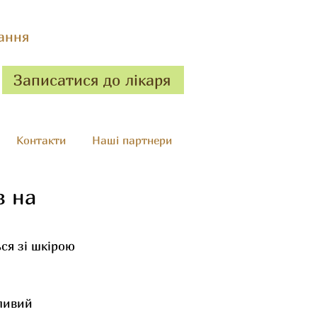
ання
Записатися до лікаря
Контакти
Наші партнери
в на
ся зі шкірою 
ливий 