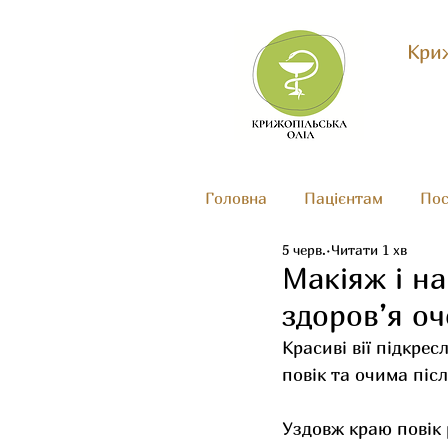
Криж
Головна
Пацієнтам
Пос
5 черв.
Читати 1 хв
Макіяж і н
здоров’я о
Красиві вії підкрес
повік та очима піс
Уздовж краю повік 