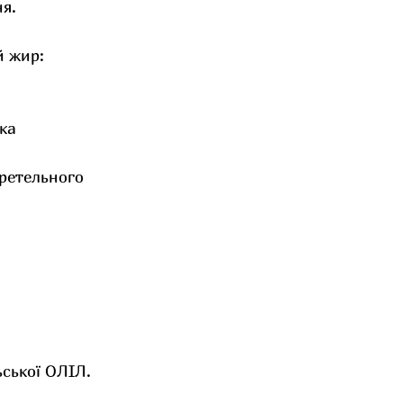
ня.
й жир:
ка
ретельного 
ської ОЛІЛ.