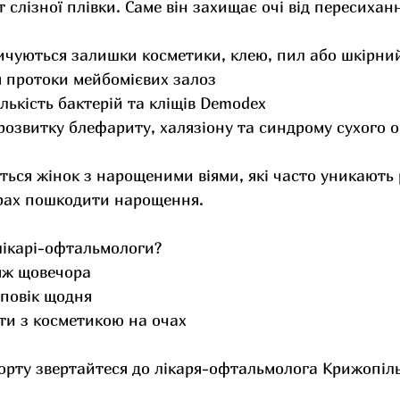
слізної плівки. Саме він захищає очі від пересихан
ичуються залишки косметики, клею, пил або шкірни
 протоки мейбомієвих залоз
ількість бактерій та кліщів Demodex
розвитку блефариту, халязіону та синдрому сухого о
ться жінок з нарощеними віями, які часто уникають 
рах пошкодити нарощення.
ікарі-офтальмологи?
яж щовечора
 повік щодня
ти з косметикою на очах
орту звертайтеся до лікаря-офтальмолога Крижопіль