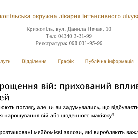
опільська окружна лікарня інтенсивного лікув
Крижопіль, вул. Данила Нечая, 10
Тел: 04340 2-21-99
Реєстратура: 098 031-95-99
луги
Вiдділення
Графік
Публічна інформація
арощення вій: прихований впли
чей
люють погляд, але чи ви задумувались, що відбуваєть
ля нарощування вій або щоденного макіяжу?
розташовані мейбомієві залози, які виробляють важ