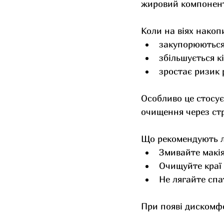
жировий компонент 
Коли на віях накоп
закупорюються
збільшується к
зростає ризик 
Особливо це стосує
очищення через ст
Що рекомендують л
Змивайте макі
Очищуйте краї
Не лягайте спа
При появі дискомф