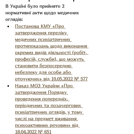
В Україні було прийнято 2 
нормативні акти щодо медичних 
оглядів:
Постанова КМУ «Про 
затвердження переліку 
медичних психіатричних 
протипоказань щодо виконання 
окремих видів діяльності (робіт, 
професій, служби), що можуть 
становити безпосередню 
небезпеку для особи або 
оточуючих» від 10.05.2022 № 577
Наказ МОЗ України «Про 
затвердження Порядку 
проведення попередніх, 
періодичних та позачергових 
психіатричних оглядів, у тому 
числі на предмет вживання 
психоактивних речовин» від 
18.04.2022 № 651