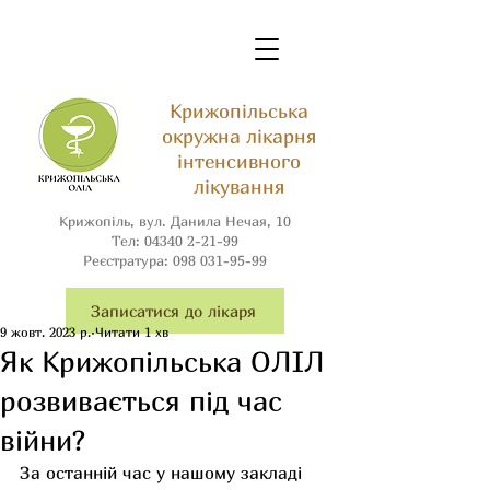
Крижопільська
окружна лікарня
інтенсивного
лікування
Крижопіль, вул. Данила Нечая, 10
Тел:
04340 2-21-99
Реєстратура:
098 031-95-99
Записатися до лікаря
9 жовт. 2023 р.
Читати 1 хв
Як Крижопільська ОЛІЛ
розвивається під час
війни?
За останній час у нашому закладі 