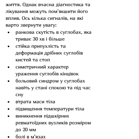
життя. Однак вчасна діагностика та 
лікування можуть пом'якшити його 
вплив. Ось кілька сигналів, на які 
варто звернути увагу:
ранкова скутість в суглобах, яка 
триває 30 хв і більше
стійка припухлість та 
деформація дрібних суглобів 
кистей та стоп
симетричний характер 
ураження суглобів кінцівок
больовий синдром у суглобах 
навіть у стані спокою та під час 
сну
втрата маси тіла
підвищення температури тіла
виникнення підшкірних 
ревматоїдних вузликів розміром 
до 20 мм
болі в м’язах