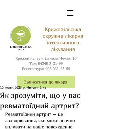
Крижопільська
окружна лікарня
інтенсивного
лікування
Крижопіль, вул. Данила Нечая, 10
Тел:
04340 2-21-99
Реєстратура:
098 031-95-99
Записатися до лікаря
10 жовт. 2023 р.
Читати 1 хв
Як зрозуміти, що у вас
ревматоїдний артрит?
Ревматоїдний артрит – це 
захворювання, яке може значно 
впливати на ваше повсякденне 