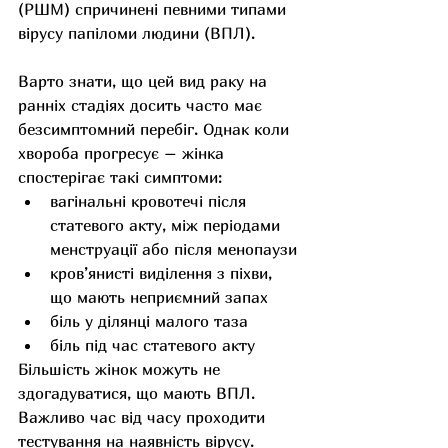
(РШМ) спричинені певними типами 
вірусу папіломи людини (ВПЛ). 
Варто знати, що цей вид раку на 
ранніх стадіях досить часто має 
безсимптомний перебіг. Однак коли 
хвороба прогресує – жінка 
спостерігає такі симптоми:
вагінальні кровотечі після 
статевого акту, між періодами 
менструації або після менопаузи
кров’янисті виділення з піхви, 
що мають неприємний запах
біль у ділянці малого таза
біль під час статевого акту
Більшість жінок можуть не 
здогадуватися, що мають ВПЛ. 
Важливо час від часу проходити 
тестування на наявність вірусу.