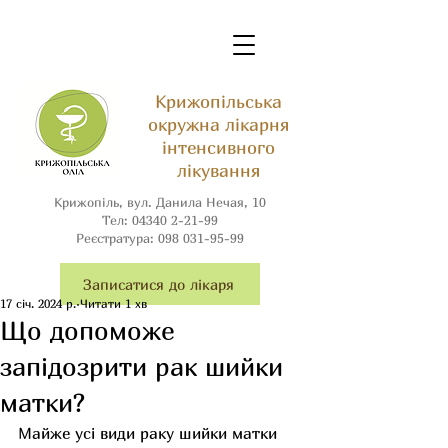
Крижопільська
окружна лікарня
інтенсивного
лікування
Крижопіль, вул. Данила Нечая, 10
Тел:
04340 2-21-99
Реєстратура:
098 031-95-99
Записатися до лікаря
17 січ. 2024 р.
Читати 1 хв
Що допоможе
запідозрити рак шийки
матки?
Майже усі види раку шийки матки 