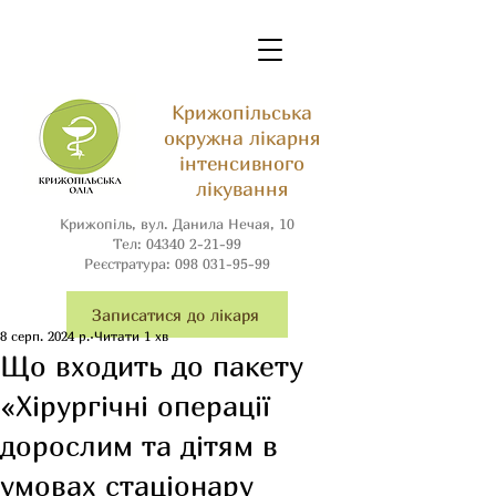
Крижопільська
окружна лікарня
інтенсивного
лікування
Крижопіль, вул. Данила Нечая, 10
Тел:
04340 2-21-99
Реєстратура:
098 031-95-99
Записатися до лікаря
8 серп. 2024 р.
Читати 1 хв
Що входить до пакету
«Хірургічні операції
дорослим та дітям в
умовах стаціонару