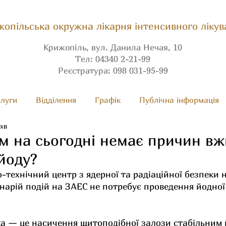
опільська окружна лікарня інтенсивного лікув
Крижопіль, вул. Данила Нечая, 10
Тел: 04340 2-21-99
Реєстратура: 098 031-95-99
луги
Вiдділення
Графік
Публічна інформація
 хв
м на сьогодні немає причин в
йоду?
технічний центр з ядерної та радіаційної безпеки 
нарій подій на ЗАЕС не потребує проведення йодної
а — це насичення щитоподібної залози стабільним 