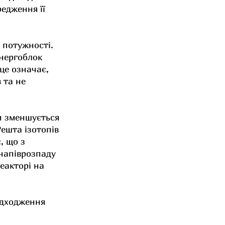
едження її 
 потужності. 
нергоблок 
це означає, 
 та не 
и зменшується 
Решта ізотопів 
, що з 
напіврозпаду 
еакторі на 
адходження 