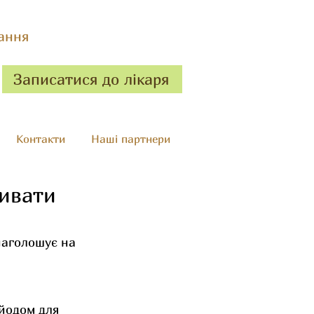
ання
Записатися до лікаря
Контакти
Наші партнери
живати
наголошує на 
 
йодом для 