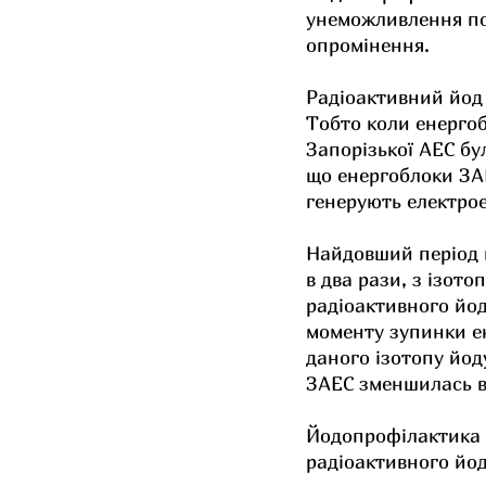
унеможливлення пог
опромінення.
Радіоактивний йод 
Тобто коли енергоб
Запорізької АЕС бул
що енергоблоки ЗАЕ
генерують електрое
Найдовший період н
в два рази, з ізото
радіоактивного йод
моменту зупинки е
даного ізотопу йод
ЗАЕС зменшилась в 
Йодопрофілактика м
радіоактивного йод