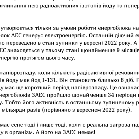
линання нею радіоактивних ізотопів йоду та попер
утворюється тільки за умови роботи енергоблока на
лок АЕС генерує електроенергію. Останній діючий е
о переведено в стан зупинки у вересні 2022 року. А 
С знаходяться у такому стані щонайменше 9 місяців
нергію протягом цього часу.
апіврозпаду, коли кількість радіоактивної речовин
пів йоду має йод I-131. Він становить близько 8 діб. 
у має ще коротший період напіврозпаду. Це означає
нергоблоків ЗАЕС пройшло щонайменше 34 періоди 
у. Тобто його активність в останньому зупиненому р
мільярди разів (порівняно з вереснем 2022 року).
ає сенс тоді і лише тоді, коли є реальна загроза н
у в організм. А його на ЗАЕС немає!