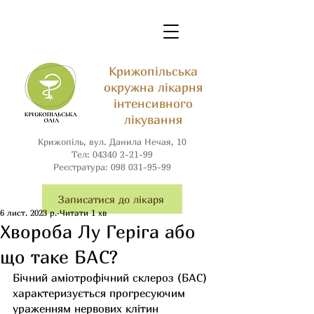
Крижопільська
окружна лікарня
інтенсивного
лікування
Крижопіль, вул. Данила Нечая, 10
Тел:
04340 2-21-99
Реєстратура:
098 031-95-99
Записатися до лікаря
6 лист. 2023 р.
Читати 1 хв
Хвороба Лу Геріга або
що таке БАС?
Бічний аміотрофічний склероз (БАС) 
характеризується прогресуючим 
ураженням нервових клітин 