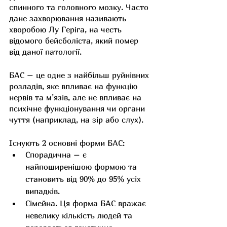
спинного та головного мозку. Часто 
дане захворювання називають 
хворобою Лу Геріга, на честь 
відомого бейсболіста, який помер 
від даної патології. 
БАС – це одне з найбільш руйнівних 
розладів, яке впливає на функцію 
нервів та м’язів, але не впливає на 
психічне функціонування чи органи 
чуття (наприклад, на зір або слух).
Існують 2 основні форми БАС:
Спорадична – є 
найпоширенішою формою та 
становить від 90% до 95% усіх 
випадків.
Сімейна. Ця форма БАС вражає 
невелику кількість людей та 