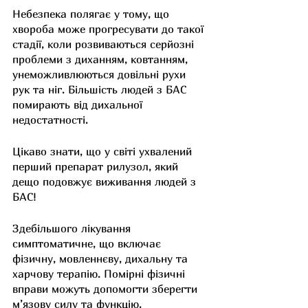
Небезпека полягає у тому, що 
хвороба може прогресувати до такої 
стадії, коли розвиваються серйозні 
проблеми з диханням, ковтанням, 
унеможливлюються довільні рухи 
рук та ніг. Більшість людей з БАС 
помирають від дихальної 
недостатності.
Цікаво знати, що у світі ухвалений 
перший препарат рилузол, який 
дещо подовжує виживання людей з 
БАС!
Здебільшого лікування 
симптоматичне, що включає 
фізичну, мовленнєву, дихальну та 
харчову терапію. Помірні фізичні 
вправи можуть допомогти зберегти 
м’язову силу та функцію.