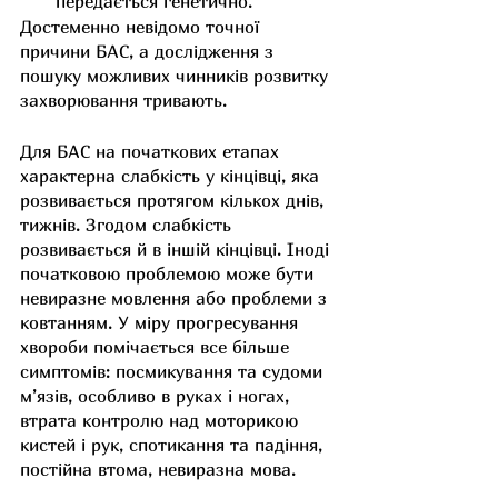
передається генетично.
Достеменно невідомо точної 
причини БАС, а дослідження з 
пошуку можливих чинників розвитку 
захворювання тривають.
Для БАС на початкових етапах 
характерна слабкість у кінцівці, яка 
розвивається протягом кількох днів, 
тижнів. Згодом слабкість 
розвивається й в іншій кінцівці. Іноді 
початковою проблемою може бути 
невиразне мовлення або проблеми з 
ковтанням. У міру прогресування 
хвороби помічається все більше 
симптомів: посмикування та судоми 
м’язів, особливо в руках і ногах, 
втрата контролю над моторикою 
кистей і рук, спотикання та падіння, 
постійна втома, невиразна мова.