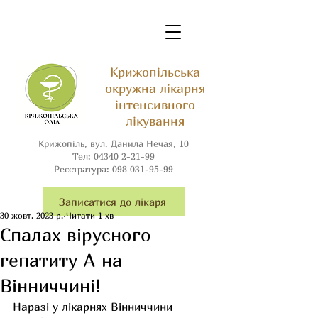
Крижопільська
окружна лікарня
інтенсивного
лікування
Крижопіль, вул. Данила Нечая, 10
Тел:
04340 2-21-99
Реєстратура:
098 031-95-99
Записатися до лікаря
30 жовт. 2023 р.
Читати 1 хв
Спалах вірусного
гепатиту А на
Вінниччині!
Наразі у лікарнях Вінниччини 