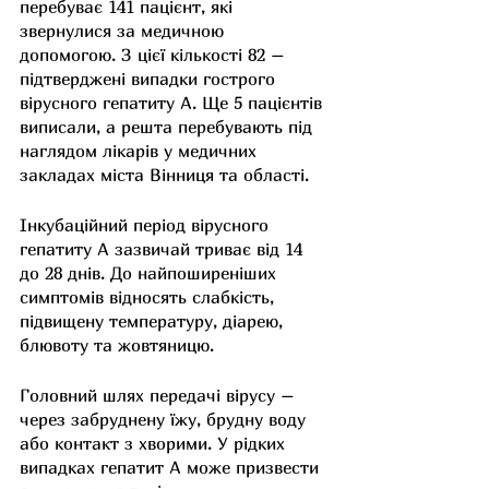
перебуває 141 пацієнт, які 
звернулися за медичною 
допомогою. З цієї кількості 82 – 
підтверджені випадки гострого 
вірусного гепатиту A. Ще 5 пацієнтів 
виписали, а решта перебувають під 
наглядом лікарів у медичних 
закладах міста Вінниця та області.
Інкубаційний період вірусного 
гепатиту А зазвичай триває від 14 
до 28 днів. До найпоширеніших 
симптомів відносять слабкість, 
підвищену температуру, діарею, 
блювоту та жовтяницю.
Головний шлях передачі вірусу – 
через забруднену їжу, брудну воду 
або контакт з хворими. У рідких 
випадках гепатит A може призвести 