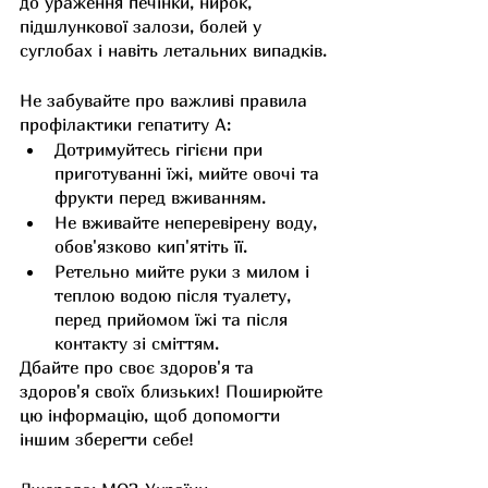
до ураження печінки, нирок, 
підшлункової залози, болей у 
суглобах і навіть летальних випадків.
Не забувайте про важливі правила 
профілактики гепатиту A:
Дотримуйтесь гігієни при 
приготуванні їжі, мийте овочі та 
фрукти перед вживанням.
Не вживайте неперевірену воду, 
обов'язково кип'ятіть її.
Ретельно мийте руки з милом і 
теплою водою після туалету, 
перед прийомом їжі та після 
контакту зі сміттям.
Дбайте про своє здоров'я та 
здоров'я своїх близьких! Поширюйте 
цю інформацію, щоб допомогти 
іншим зберегти себе! 