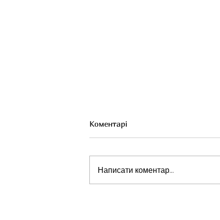
Коментарі
Написати коментар...
Тривале грудне
вигодовування: чому це