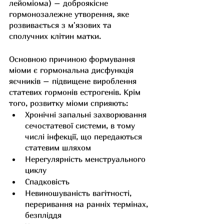
лейоміома) – доброякісне 
гормонозалежне утворення, яке 
розвивається з м'язових та 
сполучних клітин матки.
Основною причиною формування 
міоми є гормональна дисфункція 
яєчників – підвищене вироблення 
статевих гормонів естрогенів. Крім 
того, розвитку міоми сприяють:
Хронічні запальні захворювання 
сечостатевої системи, в тому 
числі інфекції, що передаються 
статевим шляхом
Нерегулярність менструального 
циклу
Спадковість
Невиношуваність вагітності, 
переривання на ранніх термінах, 
безпліддя