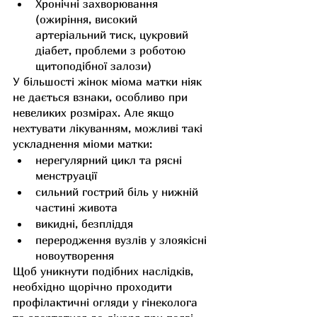
Хронічні захворювання 
(ожиріння, високий 
артеріальний тиск, цукровий 
діабет, проблеми з роботою 
щитоподібної залози)
У більшості жінок міома матки ніяк 
не дається взнаки, особливо при 
невеликих розмірах. Але якщо 
нехтувати лікуванням, можливі такі 
ускладнення міоми матки:
нерегулярний цикл та рясні 
менструації
сильний гострий біль у нижній 
частині живота
викидні, безпліддя
переродження вузлів у злоякісні 
новоутворення
Щоб уникнути подібних наслідків, 
необхідно щорічно проходити 
профілактичні огляди у гінеколога 