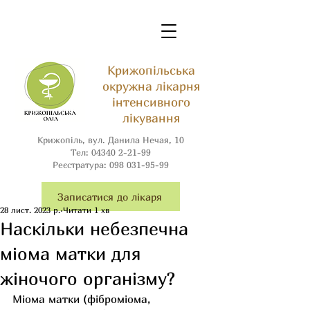
Крижопільська
окружна лікарня
інтенсивного
лікування
Крижопіль, вул. Данила Нечая, 10
Тел:
04340 2-21-99
Реєстратура:
098 031-95-99
Записатися до лікаря
28 лист. 2023 р.
Читати 1 хв
Наскільки небезпечна
міома матки для
жіночого організму?
Міома матки (фіброміома, 