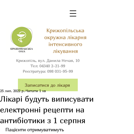
Крижопільська
окружна лікарня
інтенсивного
лікування
Крижопіль, вул. Данила Нечая, 10
Тел:
04340 2-21-99
Реєстратура:
098 031-95-99
Записатися до лікаря
25 лип. 2022 р.
Читати 1 хв
Лікарі будуть виписувати
електронні рецепти на
антибіотики з 1 серпня
Пацієнти отримуватимуть 