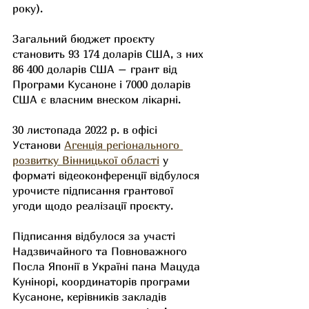
року).
Загальний бюджет проєкту 
становить 93 174 доларів США, з них 
86 400 доларів США – грант від 
Програми Кусаноне і 7000 доларів 
США є власним внеском лікарні.
30 листопада 2022 р. в офісі 
Установи 
Агенція регіонального 
розвитку Вінницької області
 у 
форматі відеоконференції відбулося 
урочисте підписання грантової 
угоди щодо реалізації проєкту.
Підписання відбулося за участі 
Надзвичайного та Повноважного 
Посла Японії в Україні пана Мацуда 
Кунінорі, координаторів програми 
Кусаноне, керівників закладів 