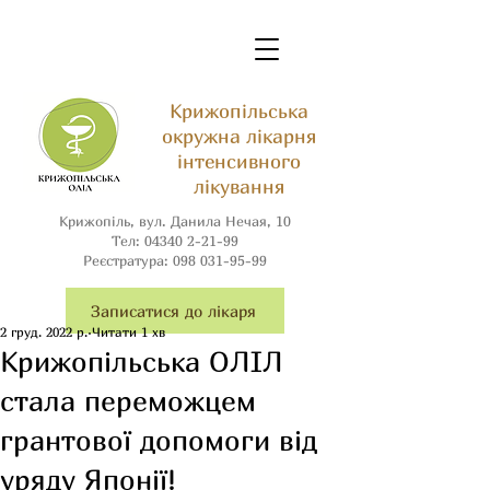
Крижопільська
окружна лікарня
інтенсивного
лікування
Крижопіль, вул. Данила Нечая, 10
Тел:
04340 2-21-99
Реєстратура:
098 031-95-99
Записатися до лікаря
2 груд. 2022 р.
Читати 1 хв
Крижопільська ОЛІЛ
стала переможцем
грантової допомоги від
уряду Японії!