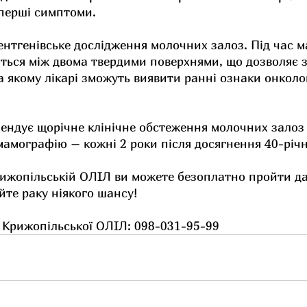
я перші симптоми.
нтгенівське дослідження молочних залоз. Під час м
ються між двома твердими поверхнями, що дозволяє 
а якому лікарі зможуть виявити ранні ознаки онколо
ндує щорічне клінічне обстеження молочних залоз д
 мамографію – кожні 2 роки після досягнення 40-річно
рижопільській ОЛІЛ ви можете безоплатно пройти да
йте раку ніякого шансу!
 Крижопільської ОЛІЛ: 098-031-95-99 