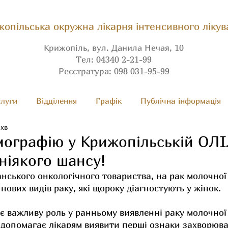
опільська окружна лікарня інтенсивного лікув
Крижопіль, вул. Данила Нечая, 10
Тел: 04340 2-21-99
Реєстратура: 098 031-95-99
луги
Вiдділення
Графік
Публічна інформація
 хв
мографію у Крижопільській ОЛІ
ніякого шансу!
ського онкологічного товариства, на рак молочної
 нових видів раку, які щороку діагностують у жінок.
є важливу роль у ранньому виявленні раку молочної
 допомагає лікарям виявити перші ознаки захворюва