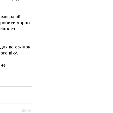
амографії 
зробити чорно-
гічного 
ля всіх жінок 
го віку. 
не 