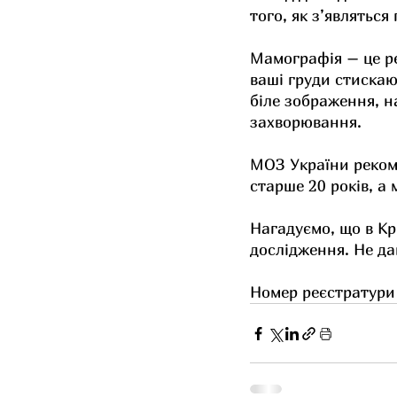
того, як з’являтьс
Мамографія – це ре
ваші груди стиска
біле зображення, н
захворювання.
МОЗ України рекоме
старше 20 років, а
Нагадуємо, що в К
дослідження. Не да
Номер реєстратури