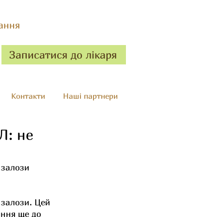
ання
Записатися до лікаря
Контакти
Наші партнери
Л: не
 залози 
 залози. Цей 
ння ще до 