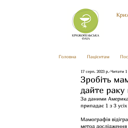
Криж
Головна
Пацієнтам
Пос
17 серп. 2023 р.
Читати 1
Зробіть ма
дайте раку 
За даними Американ
припадає 1 з 3 усіх
Мамографія відігра
метод дослідження