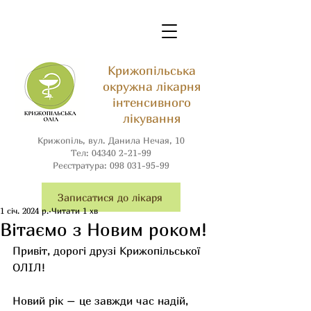
Крижопільська
окружна лікарня
інтенсивного
лікування
Крижопіль, вул. Данила Нечая, 10
Тел:
04340 2-21-99
Реєстратура:
098 031-95-99
Записатися до лікаря
1 січ. 2024 р.
Читати 1 хв
Вітаємо з Новим роком!
Привіт, дорогі друзі Крижопільської 
ОЛІЛ!
Новий рік – це завжди час надій, 