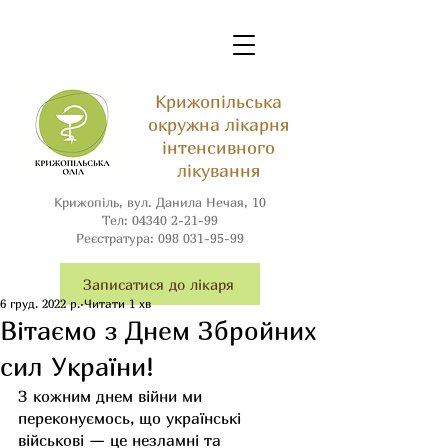
Крижопільська
окружна лікарня
інтенсивного
лікування
Крижопіль, вул. Данила Нечая, 10
Тел:
04340 2-21-99
Реєстратура:
098 031-95-99
Записатися до лікаря
6 груд. 2022 р.
Читати 1 хв
Вітаємо з Днем Збройних
сил України!
З кожним днем війни ми 
переконуємось, що українські 
військові — це незламні та 