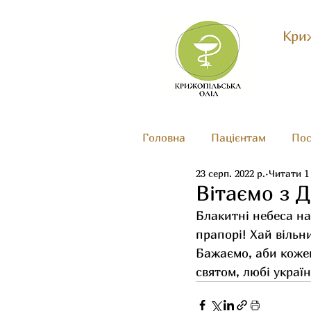
Криж
Головна
Пацієнтам
Пос
23 серп. 2022 р.
Читати 1
Вітаємо з 
Блакитні небеса н
прапорі! Хай вільн
Бажаємо, аби кожен
святом, любі україн