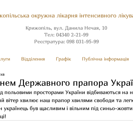
опільська окружна лікарня інтенсивного лікув
Крижопіль, вул. Данила Нечая, 10
Тел: 04340 2-21-99
Реєстратура: 098 031-95-99
луги
Вiдділення
Графік
Публічна інформація
 хв
Днем Державного прапора Украї
ад польовими просторами України відбиваються на 
ий вітер хвилює наш прапор хвилями свободи та легк
 українець був щасливим і вільним під синьо-жовти
ці! 