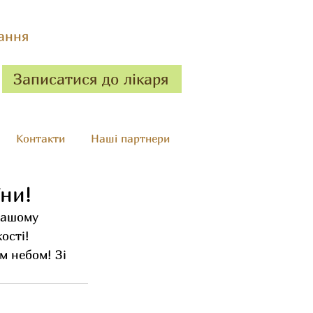
ання
Записатися до лікаря
Контакти
Наші партнери
ни!
нашому 
ості! 
м небом! Зі 