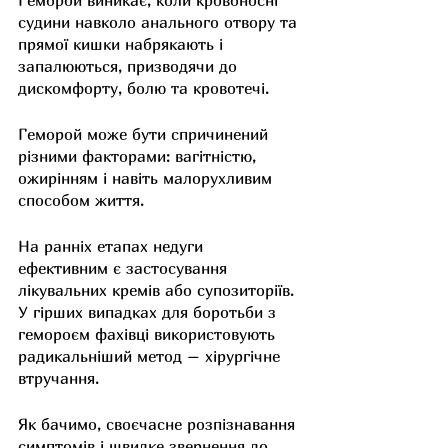
Геморой виникає, коли кровоносні 
судини навколо анального отвору та 
прямої кишки набрякають і 
запалюються, призводячи до 
дискомфорту, болю та кровотечі.
Геморой може бути спричинений 
різними факторами: вагітністю, 
ожирінням і навіть малорухливим 
способом життя.
На ранніх етапах недуги 
ефективним є застосування 
лікувальних кремів або супозиторіїв. 
У гірших випадках для боротьби з 
гемороєм фахівці використовують 
радикальніший метод – хірургічне 
втручання.
Як бачимо, своєчасне розпізнавання 
симптомів і швидке звернення до 