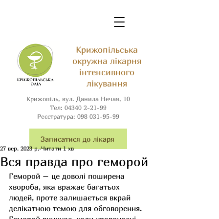
Крижопільська
окружна лікарня
інтенсивного
лікування
Крижопіль, вул. Данила Нечая, 10
Тел:
04340 2-21-99
Реєстратура:
098 031-95-99
Записатися до лікаря
27 вер. 2023 р.
Читати 1 хв
Вся правда про геморой
Геморой – це доволі поширена 
хвороба, яка вражає багатьох 
людей, проте залишається вкрай 
делікатною темою для обговорення. 