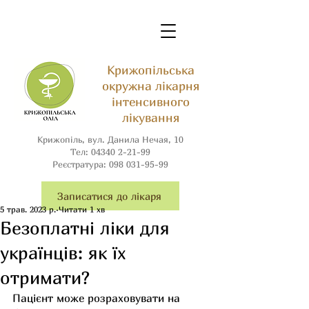
Крижопільська
окружна лікарня
інтенсивного
лікування
Крижопіль, вул. Данила Нечая, 10
Тел:
04340 2-21-99
Реєстратура:
098 031-95-99
Записатися до лікаря
5 трав. 2023 р.
Читати 1 хв
Безоплатні ліки для
українців: як їх
отримати?
Пацієнт може розраховувати на 