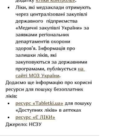
додатку 
«Ліки Контроль»
.
Ліки, які медзаклади отримують 
через централізовані закупівлі 
державного  підприємства 
«Медичні закупівлі України» за 
заявками регіональних 
департаментів охорони 
здоров’я. Інформація про 
залишки ліків, які 
закуповуються за державними 
програмами, публікується 
на 
сайті МОЗ України
.
Додаємо ще інформацію про корисні 
ресурси для пошуку безоплатних 
ліків:
ресурс «Tabletki.ua»
 для пошуку 
«Доступних ліків» в аптеках
ресурс «Є ЛІКИ»
Джерело: НСЗУ