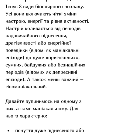
Існує 3 види біполярного розладу. 
Усі вони включають чіткі зміни 
настрою, енергії та рівня активності. 
Настрій коливається від періодів 
надзвичайного піднесення, 
дратівливості або енергійної 
поведінки (відомі як маніакальні 
епізоди) до дуже «пригнічених», 
сумних, байдужих або безнадійних 
періодів (відомих як депресивні 
епізоди). А також менш важчий – 
гіпоманіакальний.
Давайте зупинимось на одному з 
них, а саме маніакальному. Для 
нього характерно:
почуття дуже піднесеного або 