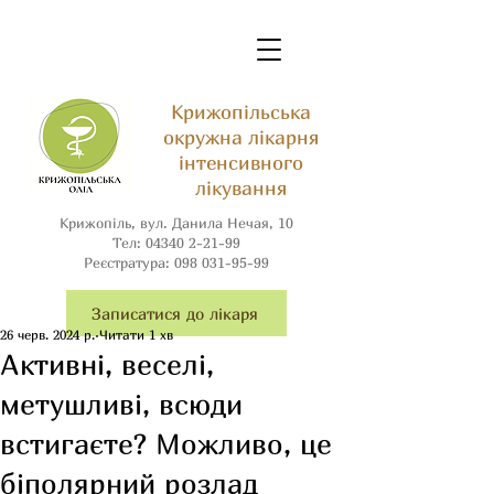
Крижопільська
окружна лікарня
інтенсивного
лікування
Крижопіль, вул. Данила Нечая, 10
Тел:
04340 2-21-99
Реєстратура:
098 031-95-99
Записатися до лікаря
26 черв. 2024 р.
Читати 1 хв
Активні, веселі,
метушливі, всюди
встигаєте? Можливо, це
біполярний розлад