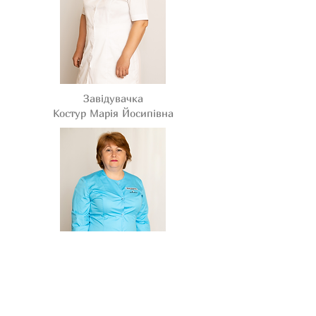
Завідувачка
Костур Марія Йосипівна
Старша медична сестра Гандзюк
Катерина Дмитрівна