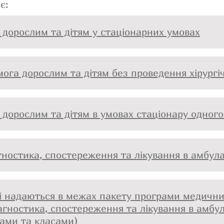
є:
ї дорослим та дітям у стаціонарних умовах
ога дорослим та дітям без проведення хірургі
ї дорослим та дітям в умовах стаціонару одного
гностика, спостереження та лікування в амбул
кі надаються в межах пакету програми медични
агностика, спостереження та лікування в амбу
сами та класами)