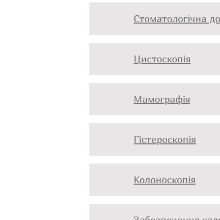
Стоматологічна д
Цистоскопія
Мамографія
Гістероскопія
Колоноскопія
Забезпечення кад