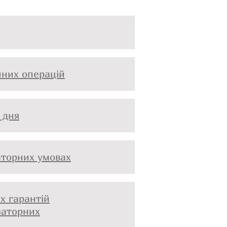
чних операцій
 дня
аторних умовах
х гарантій
латорних