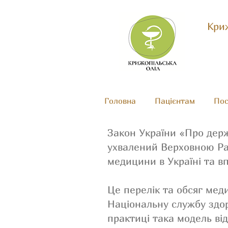
Криж
Головна
Пацієнтам
Пос
Закон України «Про держ
ухвалений Верховною Рад
медицини в Україні та 
Це перелік та обсяг мед
Національну службу здо
практиці така модель ві