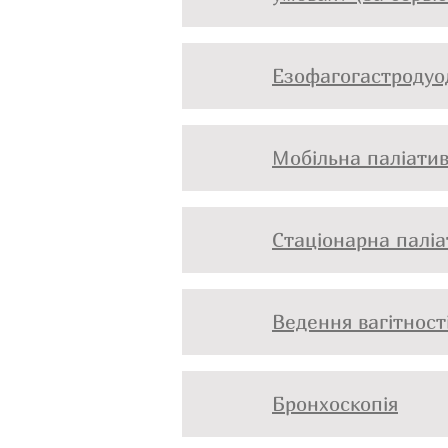
Езофагогастродуо
Мобільна паліатив
Стаціонарна палі
Ведення вагітност
Бронхоскопія