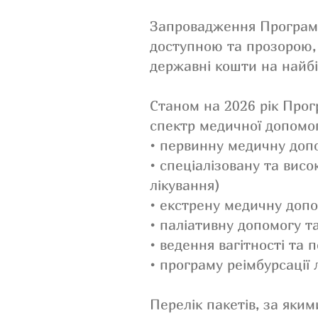
Запровадження Програми
доступною та прозорою, 
державні кошти на найбі
Станом на 2026 рік Про
спектр медичної допомог
• первинну медичну допом
• спеціалізовану та висо
лікування)
• екстрену медичну допо
• паліативну допомогу т
• ведення вагітності та 
• програму реімбурсації 
Перелік пакетів, за яки