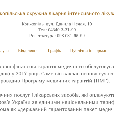
опільська окружна лікарня інтенсивного лікув
Крижопіль, вул. Данила Нечая, 10
Тел: 04340 2-21-99
Реєстратура: 098 031-95-99
луги
Вiдділення
Графік
Публічна інформація
авні фінансові гарантії медичного обслуговув
ою у 2017 році. Саме він заклав основу сучас
впровадив Програму медичних гарантій (ПМГ).
ичних послуг і лікарських засобів, які оплачую
ров’я України за єдиними національними тари
дома як «державний гарантований пакет медич