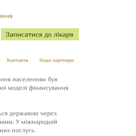
ання
Записатися до лікаря
Контакти
Наші партнери
ання населення» був
ної моделі фінансування
ться державою через
фами. У міжнародній
них послуг».