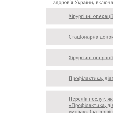
здоров’я України, включа
Хірургічні операці
Стаціонарна допом
Хірургічні операці
Профілактика, діа
Перелік послуг, я
«Профілактика, ді
умовах» (за серві