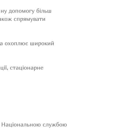
ну допомогу більш
також спрямувати
та охоплює широкий
ції, стаціонарне
 з Національною службою