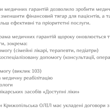
 медичних гарантій дозволило зробити медич
зменшити фінансовий тягар для пацієнтів, а 
льш ефективні та пріоритетні послуги.
грама медичних гарантій щороку оновлюється 
и, зокрема:
огу (сімейні лікарі, терапевти, педіатри)
коспеціалізовану допомогу (консультації, опера
могу (виклик 103)
а медичну реабілітацію
пологи
лікарських засобів «Доступні ліки»
ми Крижопільська ОЛІЛ має укладені договори