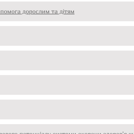
опомога дорослим та дітям
рового потенціалу системи охорони здоров'я 