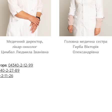
Медичний директор,
Головна медична сестра
лікар-онколог
Гирба Вікторія
Цимбал Людмила Іванівна
Олександрівнa
тора:
04340-2-12-99
40-2-27-89
-2-11-26